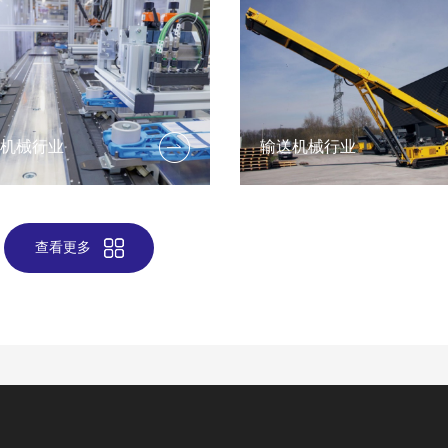
装机械行业
输送机械行业
查看更多