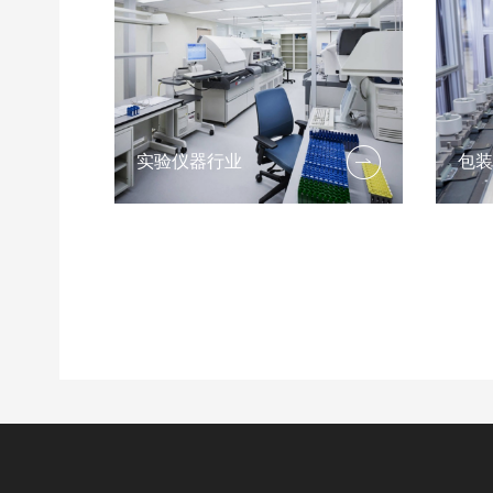
实验仪器行业
包