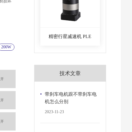
易损坏
精密行星减速机 PLE
200W
技术文章
带刹车电机跟不带刹车电
机怎么分别
2023-11-23