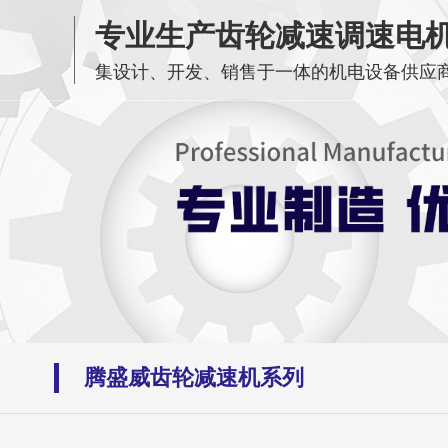
专业生产齿轮减速调速电
集设计、开发、销售于一体的机电设备供应
腾盛威齿轮减速机系列