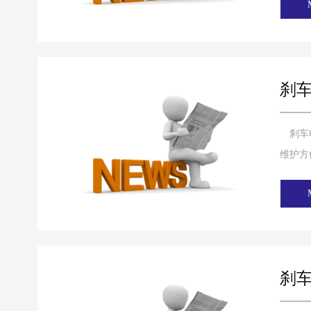
刹
刹车电
维护方
刹