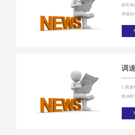
刹车电
弹簧的
调
1.调
换油时