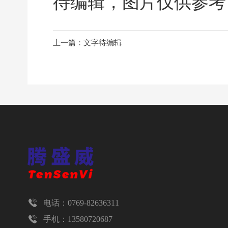
待编辑，图片仅供参考
上一篇：文字待编辑

电话：0769-82636311

手机：13580720687