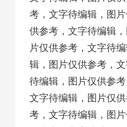
考，文字待编辑，图片
供参考，文字待编辑，
片仅供参考，文字待编
辑，图片仅供参考，文
待编辑，图片仅供参考
文字待编辑，图片仅供
考，文字待编辑，图片