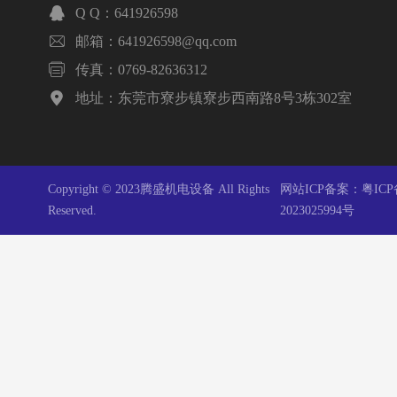

Q Q：641926598

邮箱：641926598@qq.com

传真：0769-82636312

地址：东莞市寮步镇寮步西南路8号3栋302室
Copyright © 2023腾盛机电设备 All Rights
网站ICP备案：
粤ICP
Reserved.
2023025994号