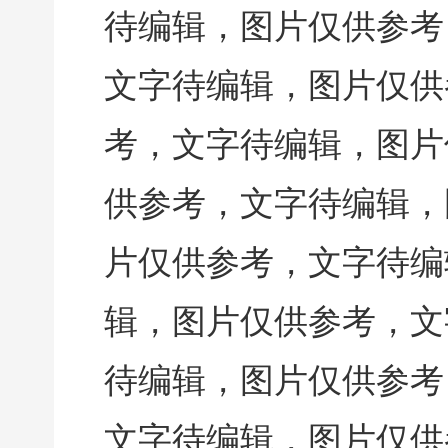
待编辑，图片仅供参考
文字待编辑，图片仅供
考，文字待编辑，图片
供参考，文字待编辑，
片仅供参考，文字待编
辑，图片仅供参考，文
待编辑，图片仅供参考
文字待编辑，图片仅供