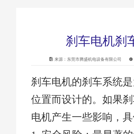
刹车电机刹

来源：东莞市腾盛机电设备有限公司

刹车电机的刹车系统是
位置而设计的。如果刹
电机产生一些影响，具