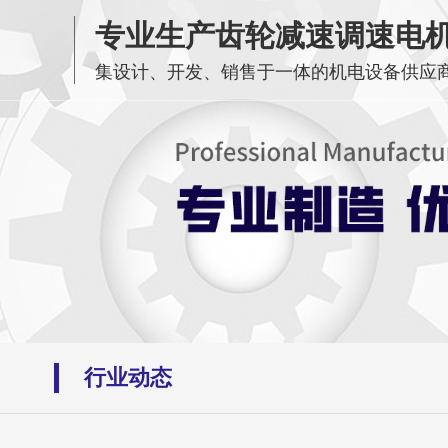
专业生产齿轮减速调速电
集设计、开发、销售于一体的机电设备供应
行业动态