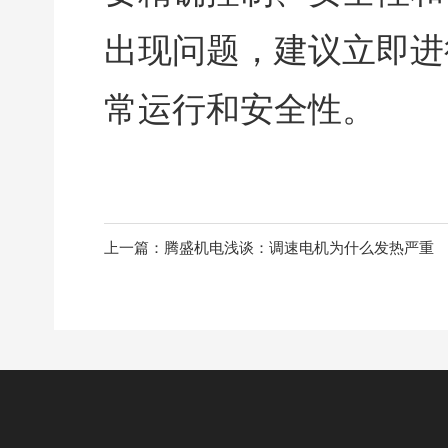
出现问题，建议立即进
常运行和安全性。
上一篇：腾盛机电浅谈：调速电机为什么发热严重